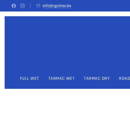
info@rgctires.be
FULL WET
TARMAC WET
TARMAC DRY
ROAD