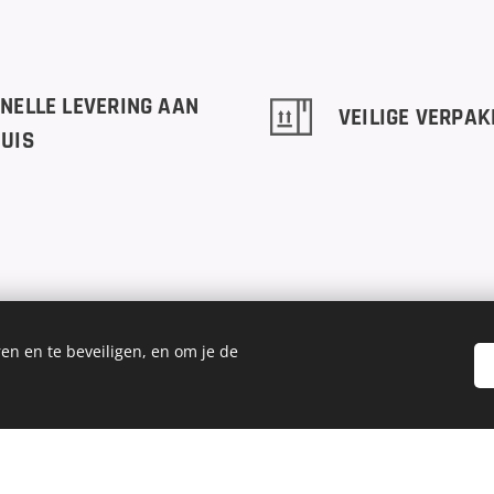
NELLE LEVERING AAN
VEILIGE VERPAK
UIS
en en te beveiligen, en om je de
RMATIE
Locaties
ne Voorwaarden
Over ons