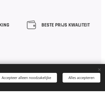
KING
BESTE PRIJS KWALITEIT
Accepteer alleen noodzakelijke
Alles accepteren
co
ntact
E-mailadres:
info@rgctires.be