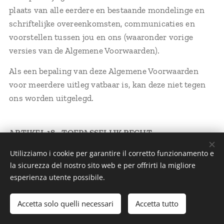
plaats van alle eerdere en bestaande mondelinge en
schriftelijke overeenkomsten, communicaties en
voorstellen tussen jou en ons (waaronder vorige
versies van de Algemene Voorwaarden).
Als een bepaling van deze Algemene Voorwaarden
voor meerdere uitleg vatbaar is, kan deze niet tegen
ons worden uitgelegd.
ARTIKEL 18 - TOEPASSELIJK RECHT
Utilizziamo i cookie per garantire il corretto funzionamento e
Deze Algemene Voorwaarden en alle andere
la sicurezza del nostro sito web e per offrirti la migliore
overeenkomsten op grond waarvan we je de Diensten
esperienza utente possibile.
leveren, dienen uitsluitend te worden uitgevoerd en
uitgelegd overeenkomstig het recht van
Accetta solo quelli necessari
Accetta tutto
Stationsstraat 143, Dilsen-Stokkem, 3650, België.