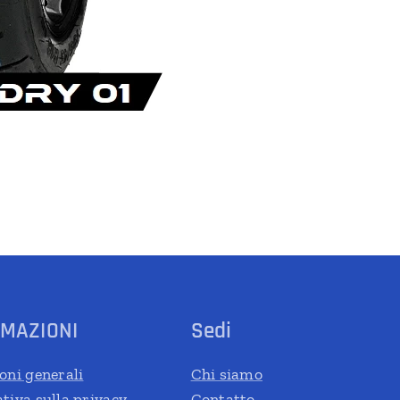
RMAZIONI
Sedi
oni generali
Chi siamo
tiva sulla privacy
Contatto