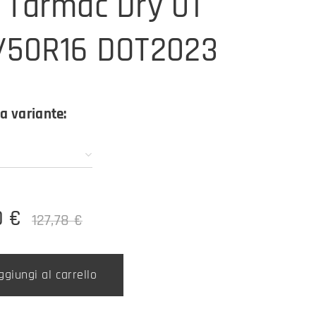
 Tarmac Dry 01
/50R16 DOT2023
a variante:
0
€
127,78
€
ggiungi al carrello