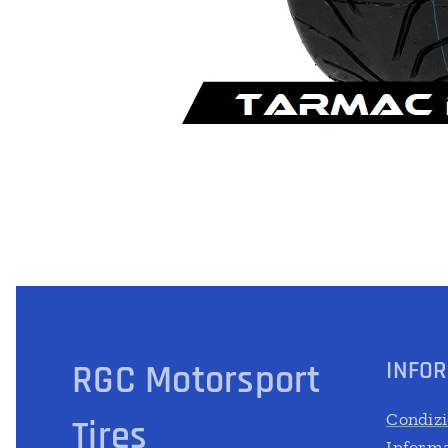
INFO
RGC Motorsport
Condizi
Tires
Informa