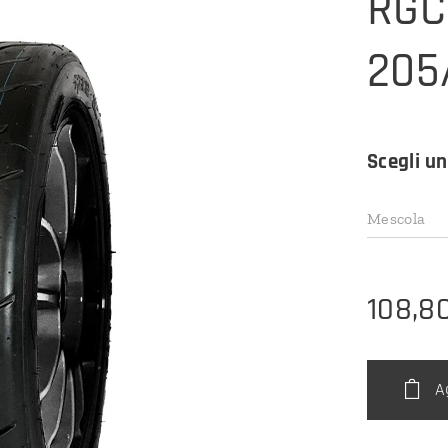
RGC
205
Scegli un
Mescola
108,8
A